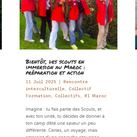
Bientôt, des scouts en
immersion au Maroc :
préparation et action
11 Juil 2025
|
Rencontre
interculturelle
,
Collectif
Formation
,
Collectifs
,
RI Maroc
Imagine : tu fais partie des Scouts, et
avec ton unité, tu décides de donner à
ton camp d’été une saveur un peu
différente. Certes, un voyage, mais