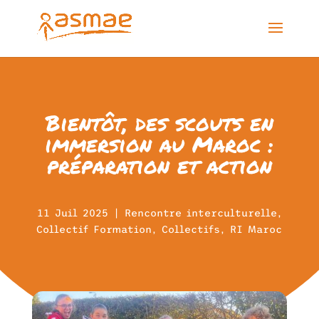
Bientôt, des scouts en
immersion au Maroc :
préparation et action
11 Juil 2025
|
Rencontre interculturelle
,
Collectif Formation
,
Collectifs
,
RI Maroc