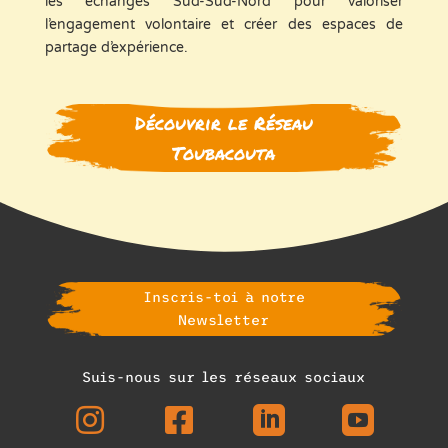
les échanges Sud-Sud-Nord pour valoriser
l’engagement volontaire et créer des espaces de
partage d’expérience.
Découvrir le Réseau
Toubacouta
Inscris-toi à notre
Newsletter
Suis-nous sur les réseaux sociaux



