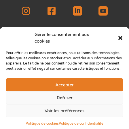




Gérer le consentement aux
Asmae Asbl © Tous droits réservés
cookies
Siège bruxellois : Place des Carabiniers
Pour offrir les meilleures expériences, nous utilisons des technologies
5, 1030 Bruxelles
telles que les cookies pour stocker et/ou accéder aux informations des
appareils. Le fait de ne pas consentir ou de retirer son consentement
Siège wallon : Chaussée de Louvain 565b,
peut avoir un effet négatif sur certaines caractéristiques et fonctions.
1380 OHAIN
info@asmae.org
• +32 2 742 03 01
Accepter
IBAN
BE43 1919 5148 6201
Refuser
Notre rapport d’activités 2025
Voir les préférences
Notre Politique de confidentialité
Politique de cookies
Politique de confidentialité