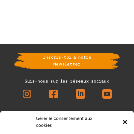
Inscris-toi à notre
Newsletter
Suis-nous sur les réseaux sociaux




Gérer le consentement aux
Asmae Asbl © Tous droits réservés
cookies
Siège bruxellois : Place des Carabiniers