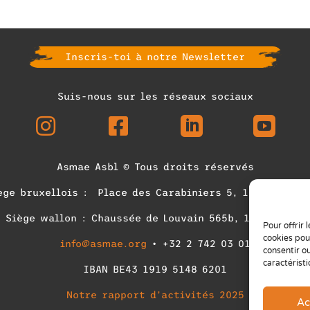
Inscris-toi à notre Newsletter
Suis-nous sur les réseaux sociaux




Asmae Asbl © Tous droits réservés
ège bruxellois : Place des Carabiniers 5, 1030 Bruxel
Siège wallon : Chaussée de Louvain 565b, 1380 OHAIN
Pour offrir 
cookies pou
info@asmae.org
• +32 2 742 03 01
consentir o
caractéristi
IBAN
BE43 1919 5148 6201
Notre rapport d’activités 2025
Ac