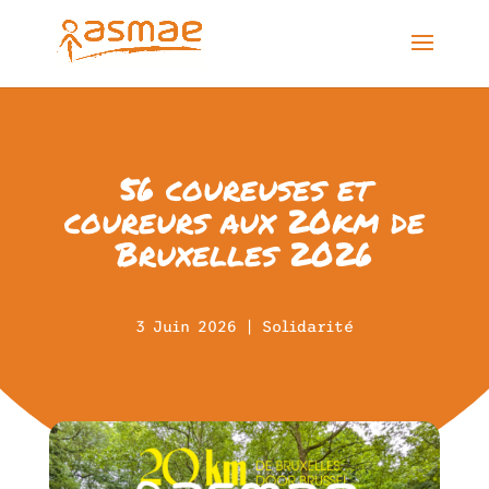
56 coureuses et
coureurs aux 20km de
Bruxelles 2026
3 Juin 2026
|
Solidarité