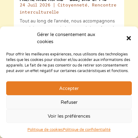
24 Juil 2026
|
Citoyenneté
,
Rencontre
interculturelle
Tout au long de l'année, nous accompagnons
aussi des groupes de jeunes qui s'apprêtent à
Gérer le consentement aux
vivre une rencontre interculturelle avec d'autres
cookies
associations, maisons de jeunes ou
établissements scolaires. Notre rôle ? Leur
Pour offrir les meilleures expériences, nous utilisons des technologies
proposer un temps de préparation autour de...
telles que les cookies pour stocker et/ou accéder aux informations des
appareils. Le fait de ne pas consentir ou de retirer son consentement
lire plus
peut avoir un effet négatif sur certaines caractéristiques et fonctions.
Accepter
Refuser
Voir les préférences
Politique de cookies
Politique de confidentialité