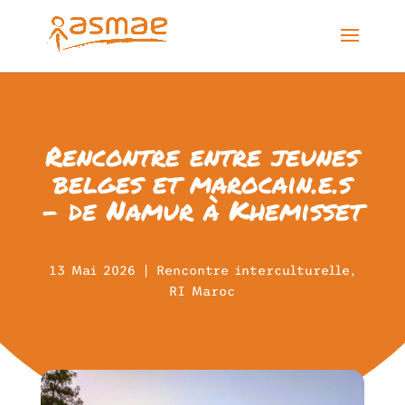
Rencontre entre jeunes
belges et marocain.e.s
– de Namur à Khemisset
13 Mai 2026
|
Rencontre interculturelle
,
RI Maroc