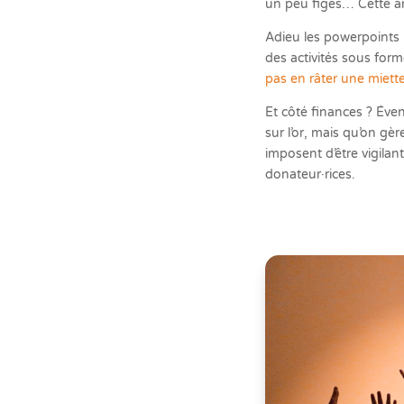
un peu figés… Cette ann
Adieu les powerpoints 
des activités sous forme
pas en râter une miett
Et côté finances ? Éven
sur l’or, mais qu’on g
imposent d’être vigilan
donateur·rices.