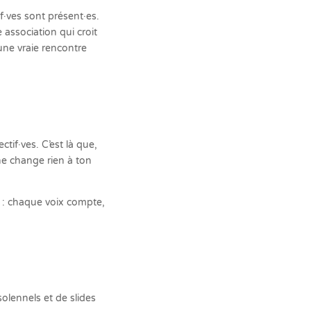
f·ves sont présent·es.
association qui croit
une vraie rencontre
ctif·ves. C’est là que,
ne change rien à ton
t : chaque voix compte,
olennels et de slides