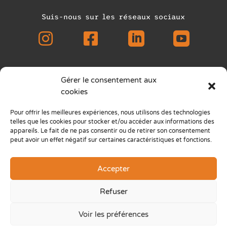
Suis-nous sur les réseaux sociaux




Gérer le consentement aux
Asmae Asbl © Tous droits réservés
cookies
Siège bruxellois : Place des Carabiniers
Pour offrir les meilleures expériences, nous utilisons des technologies
5, 1030 Bruxelles
telles que les cookies pour stocker et/ou accéder aux informations des
appareils. Le fait de ne pas consentir ou de retirer son consentement
Siège wallon : Chaussée de Louvain 565b,
peut avoir un effet négatif sur certaines caractéristiques et fonctions.
1380 OHAIN
info@asmae.org
• +32 2 742 03 01
Accepter
IBAN
BE43 1919 5148 6201
Refuser
Notre rapport d’activités 2025
Voir les préférences
Notre Politique de confidentialité