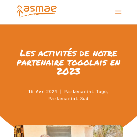
Les activités de notre
partenaire togolais en
2023
15 Avr 2024
|
Partenariat Togo
,
Partenariat Sud