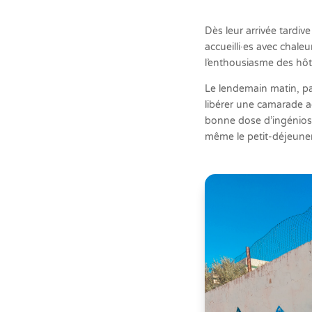
Dès leur arrivée tardiv
accueilli·es avec chaleu
l’enthousiasme des hôt
Le lendemain matin, pas
libérer une camarade ac
bonne dose d’ingéniosit
même le petit-déjeuner