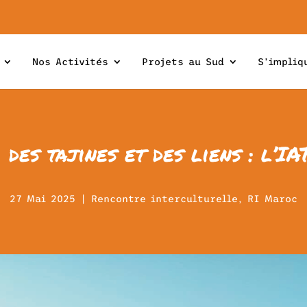
Nos Activités
Projets au Sud
S’impliq
 des tajines et des liens : l’
27 Mai 2025
|
Rencontre interculturelle
,
RI Maroc