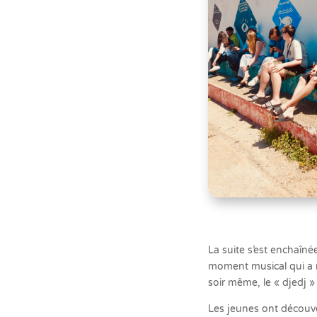
La suite s’est enchaîn
moment musical qui a ra
soir même, le « djedj »
Les jeunes ont découver