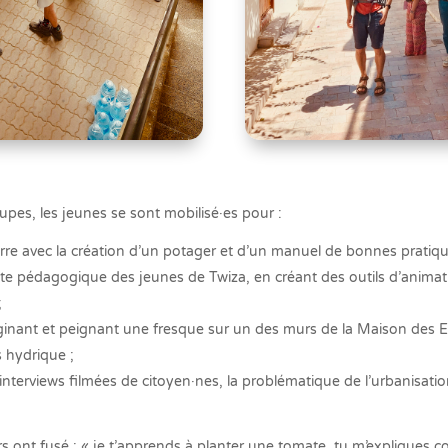
upes, les jeunes se sont mobilisé·es pour :
erre avec la création d’un potager et d’un manuel de bonnes pratique
ette pédagogique des jeunes de Twiza, en créant des outils d’animat
;
imaginant et peignant une fresque sur un des murs de la Maison des E
 hydrique ;
s interviews filmées de citoyen·nes, la problématique de l’urbanisatio
s ont fusé : « je t’apprends à planter une tomate, tu m’expliques 